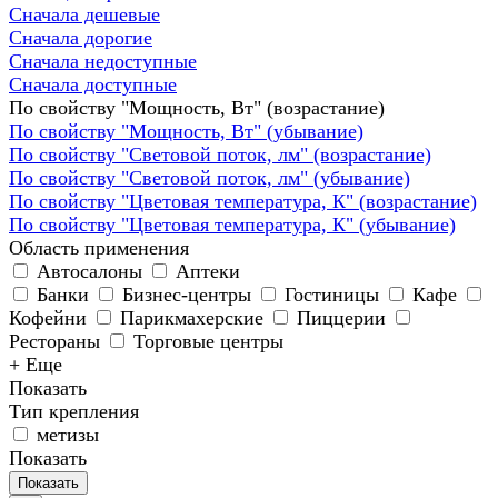
Сначала дешевые
Сначала дорогие
Сначала недоступные
Сначала доступные
По свойству "Мощность, Вт" (возрастание)
По свойству "Мощность, Вт" (убывание)
По свойству "Световой поток, лм" (возрастание)
По свойству "Световой поток, лм" (убывание)
По свойству "Цветовая температура, К" (возрастание)
По свойству "Цветовая температура, К" (убывание)
Область применения
Автосалоны
Аптеки
Банки
Бизнес-центры
Гостиницы
Кафе
Кофейни
Парикмахерские
Пиццерии
Рестораны
Торговые центры
+ Еще
Показать
Тип крепления
метизы
Показать
Показать