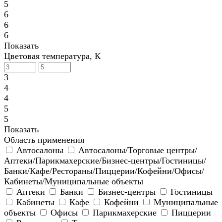
5
6
6
6
Показать
Цветовая температура, К
3
4
4
5
5
Показать
Область применения
Автосалоны
Автосалоны/Торговые центры/
Аптеки/Парикмахерские/Бизнес-центры/Гостиницы/
Банки/Кафе/Рестораны/Пиццерии/Кофейни/Офисы/
Кабинеты/Муниципальные объекты
Аптеки
Банки
Бизнес-центры
Гостиницы
Кабинеты
Кафе
Кофейни
Муниципальные
объекты
Офисы
Парикмахерские
Пиццерии