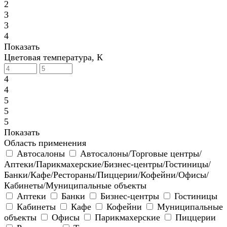
2
3
3
4
Показать
Цветовая температура, К
4
4
5
5
5
Показать
Область применения
Автосалоны
Автосалоны/Торговые центры/
Аптеки/Парикмахерские/Бизнес-центры/Гостиницы/
Банки/Кафе/Рестораны/Пиццерии/Кофейни/Офисы/
Кабинеты/Муниципальные объекты
Аптеки
Банки
Бизнес-центры
Гостиницы
Кабинеты
Кафе
Кофейни
Муниципальные
объекты
Офисы
Парикмахерские
Пиццерии