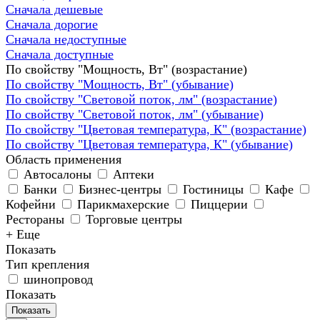
Сначала дешевые
Сначала дорогие
Сначала недоступные
Сначала доступные
По свойству "Мощность, Вт" (возрастание)
По свойству "Мощность, Вт" (убывание)
По свойству "Световой поток, лм" (возрастание)
По свойству "Световой поток, лм" (убывание)
По свойству "Цветовая температура, К" (возрастание)
По свойству "Цветовая температура, К" (убывание)
Область применения
Автосалоны
Аптеки
Банки
Бизнес-центры
Гостиницы
Кафе
Кофейни
Парикмахерские
Пиццерии
Рестораны
Торговые центры
+ Еще
Показать
Тип крепления
шинопровод
Показать
Показать